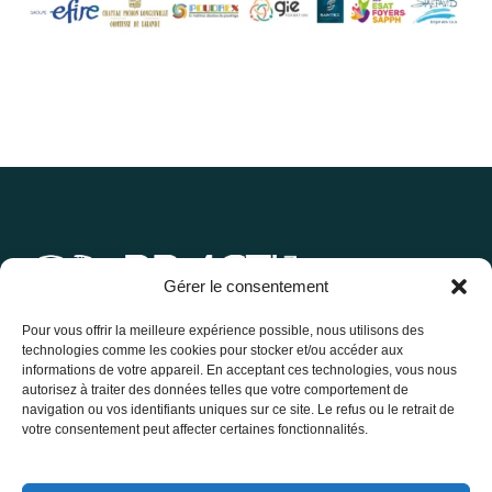
Gérer le consentement
Contact
Adresse
Pour vous offrir la meilleure expérience possible, nous utilisons des
technologies comme les cookies pour stocker et/ou accéder aux
contact@practigreen.fr
27 allée des petits rois,
informations de votre appareil. En acceptant ces technologies, vous nous
château de Thouars,
06 42 33 77 40
autorisez à traiter des données telles que votre comportement de
33400 Talence
navigation ou vos identifiants uniques sur ce site. Le refus ou le retrait de
Contactez-nous
votre consentement peut affecter certaines fonctionnalités.