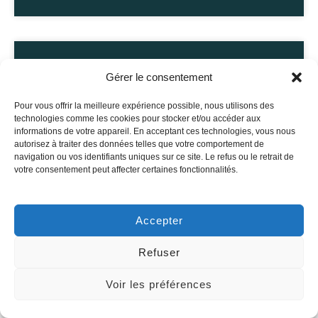
Gérer le consentement
Pour vous offrir la meilleure expérience possible, nous utilisons des
technologies comme les cookies pour stocker et/ou accéder aux
informations de votre appareil. En acceptant ces technologies, vous nous
autorisez à traiter des données telles que votre comportement de
navigation ou vos identifiants uniques sur ce site. Le refus ou le retrait de
votre consentement peut affecter certaines fonctionnalités.
Accepter
Centrale photovoltaïque : étude
de faisabilité et accompagnement
Refuser
à l’installation
Voir les préférences
Parlons de vos enjeux industriels
EN SAVOIR PLUS