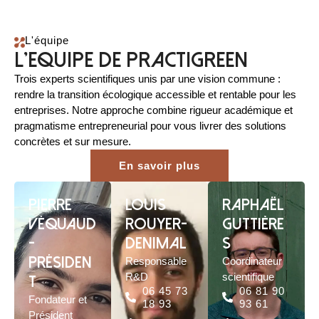
L'équipe
l'equipe de practigreen
Trois experts scientifiques unis par une vision commune :
rendre la transition écologique accessible et rentable pour les
entreprises. Notre approche combine rigueur académique et
pragmatisme entrepreneurial pour vous livrer des solutions
concrètes et sur mesure.
En savoir plus
Pierre
Louis
Raphaël
Véquaud
Rouyer-
Guttière
-
Denimal
s
Présiden
Responsable
Coordinateur
R&D
scientifique
t
06 45 73
06 81 90
Fondateur et
18 93
93 61
Président