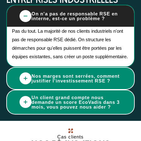
On n'a pas de responsable RSE en
interne, est-ce un problème ?
Pas du tout. La majorité de nos clients industriels n'ont
pas de responsable RSE dédié. On structure les
démarches pour qu'elles puissent être portées par les
équipes existantes, sans créer un poste supplémentaire.
Nos marges sont serrées, comment
justifier l'investissement RSE ?
La RSE bien abordée génère des économies
Un client grand compte nous
mesurables : réduction de la facture énergétique,
demande un score EcoVadis dans 3
mois, vous pouvez nous aider ?
meilleures notes aux appels d'offres, réduction des
Oui, c'est une situation fréquente. On évalue votre niveau
risques réglementaires et réputationnels. On vous aide à
de départ, on identifie les actions prioritaires à fort impact
chiffrer le ROI avant de commencer.
sur le score, et on structure le dossier. 3 mois c'est court
Cas clients