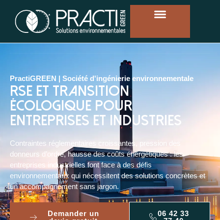
PractiGREEN | Société d'ingénierie environnementale
RSE et transition
écologique pour
entreprises et industries
Contraintes réglementaires croissantes, pression des
donneurs d’ordre, hausse des coûts énergétiques : les
entreprises industrielles font face à des défis
environnementaux qui nécessitent des solutions concrètes et
un accompagnement sans jargon.
Demander un
06 42 33