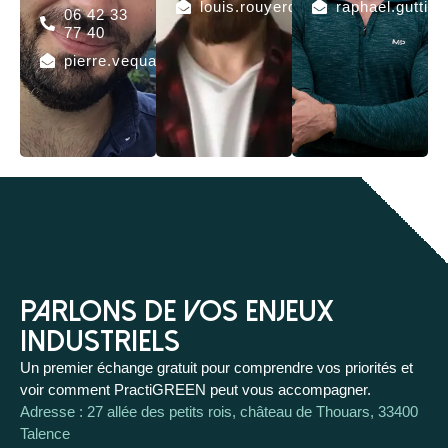
louis.rouyerdenimal@practigreen.
raphael.guttie
06 42 33
77 40
pierre.vequaud@practigreen.fr
Parlons de vos enjeux
industriels
Un premier échange gratuit pour comprendre vos priorités et
voir comment PractiGREEN peut vous accompagner.
Adresse : 27 allée des petits rois, château de Thouars, 33400
Talence