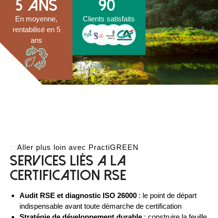
5
 ans
90
En moyenne,
Clients satisfaits
rentabilisé en 5
ans
Aller plus loin avec PractiGREEN
Services liés a la
certification RSE
Audit RSE et diagnostic ISO 26000
: le point de départ
indispensable avant toute démarche de certification
Stratégie de développement durable
: construire la feuille