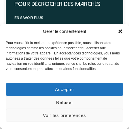
pour décrocher des marchés
EN SAVOIR PLUS
Gérer le consentement
Pour vous offrir la meilleure expérience possible, nous utilisons des
technologies comme les cookies pour stocker et/ou accéder aux
informations de votre appareil. En acceptant ces technologies, vous nous
autorisez à traiter des données telles que votre comportement de
navigation ou vos identifiants uniques sur ce site. Le refus ou le retrait de
votre consentement peut affecter certaines fonctionnalités.
Accepter
Refuser
Études d’impacts : évaluez l’impact
Voir les préférences
Prêt à décrocher votre certification RSE ?
de vos projets sur la biodiversité