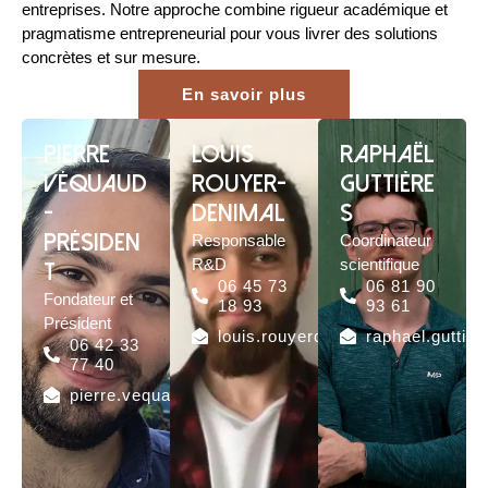
entreprises. Notre approche combine rigueur académique et
pragmatisme entrepreneurial pour vous livrer des solutions
concrètes et sur mesure.
En savoir plus
Pierre
Louis
Raphaël
Véquaud
Rouyer-
Guttière
-
Denimal
s
Présiden
Responsable
Coordinateur
R&D
scientifique
t
06 45 73
06 81 90
Fondateur et
18 93
93 61
Président
louis.rouyerdenimal@practigreen.
raphael.guttie
06 42 33
77 40
pierre.vequaud@practigreen.fr