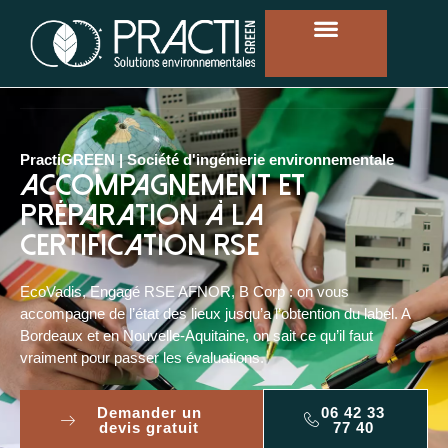
PractiGREEN | Société d'ingénierie environnementale
Accompagnement et
préparation à la
certification RSE
EcoVadis, Engagé RSE AFNOR, B Corp : on vous
accompagne de l’état des lieux jusqu’a l’obtention du label. A
Bordeaux et en Nouvelle-Aquitaine, on sait ce qu’il faut
vraiment pour passer les évaluations.
Demander un
06 42 33
devis gratuit
77 40