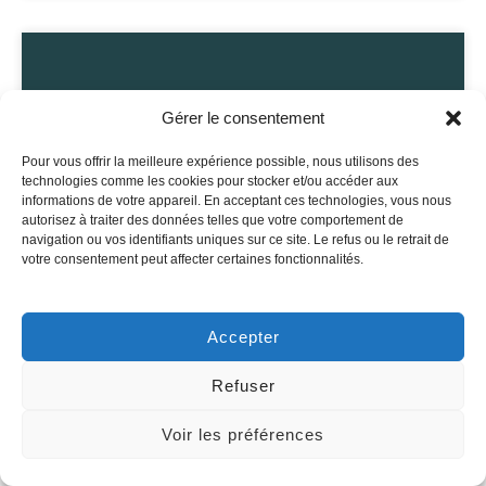
Gérer le consentement
Pour vous offrir la meilleure expérience possible, nous utilisons des
technologies comme les cookies pour stocker et/ou accéder aux
informations de votre appareil. En acceptant ces technologies, vous nous
autorisez à traiter des données telles que votre comportement de
navigation ou vos identifiants uniques sur ce site. Le refus ou le retrait de
votre consentement peut affecter certaines fonctionnalités.
Stratégie de développement
durable pour entreprises et
Accepter
collectivités
Refuser
EN SAVOIR PLUS
Voir les préférences
Discutons de votre projet ACV