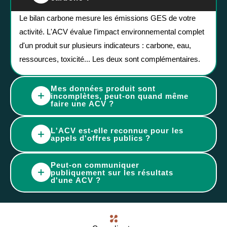
Le bilan carbone mesure les émissions GES de votre
activité. L'ACV évalue l'impact environnemental complet
d'un produit sur plusieurs indicateurs : carbone, eau,
ressources, toxicité... Les deux sont complémentaires.
Mes données produit sont
incomplètes, peut-on quand même
faire une ACV ?
Oui. On part de vos données disponibles et on complète
L'ACV est-elle reconnue pour les
avec des bases de données reconnues (ecoinvent).
appels d'offres publics ?
Toutes les hypothèses et données estimées sont
Oui, à condition que l'étude respecte les normes ISO
explicitement documentées.
Peut-on communiquer
14040/14044. Nos ACV sont réalisées selon ce cadre, ce
publiquement sur les résultats
d'une ACV ?
qui leur donne une valeur défendable dans les appels
Oui, avec des précautions. On vous prépare une note de
d'offres et les audits clients.
langage pour sécuriser vos communications et éviter
tout risque de greenwashing. Les allégations doivent être