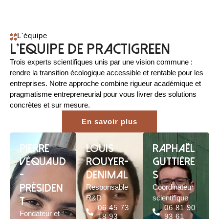
L'équipe
l'equipe de practigreen
Trois experts scientifiques unis par une vision commune :
rendre la transition écologique accessible et rentable pour les
entreprises. Notre approche combine rigueur académique et
pragmatisme entrepreneurial pour vous livrer des solutions
concrètes et sur mesure.
En savoir plus
Pierre
Louis
Raphaël
Véquaud
Rouyer-
Guttière
-
Denimal
s
Présiden
Responsable
Coordinateur
R&D
scientifique
t
06 45 73
06 81 90
Fondateur et
18 93
93 61