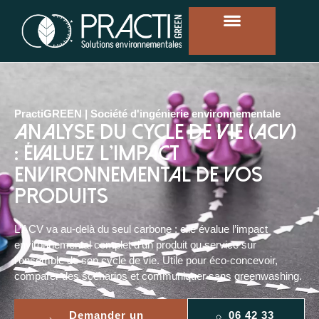
PractiGREEN | Société d'ingénierie environnementale
Analyse du cycle de vie (ACV)
: évaluez l'impact
environnemental de vos
produits
L’ACV va au-delà du seul carbone : elle évalue l’impact
environnemental complet d’un produit ou service sur
l’ensemble de son cycle de vie. Utile pour éco-concevoir,
comparer des scénarios et communiquer sans greenwashing.
Demander un
06 42 33