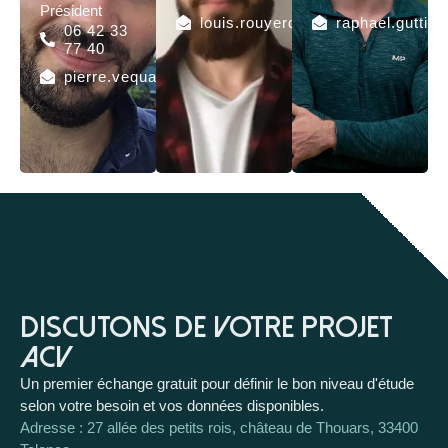
Président
louis.rouyerdenimal@practigreen.
raphael.guttie
06 42 33
77 40
pierre.vequaud@practigreen.fr
Discutons de votre projet
ACV
Un premier échange gratuit pour définir le bon niveau d'étude
selon votre besoin et vos données disponibles.
Adresse : 27 allée des petits rois, château de Thouars, 33400